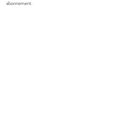
abonnement.
© 2016 MASTERXPERIENCE