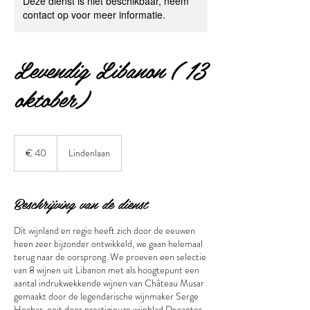
Deze dienst is niet beschikbaar, neem
contact op voor meer informatie.
Levendig Libanon ( 13
oktober)
40
euro
€ 40
Lindenlaan
Beschrijving van de dienst
Dit wijnland en regio heeft zich door de eeuwen
heen zeer bijzonder ontwikkeld, we gaan helemaal
terug naar de oorsprong. We proeven een selectie
van 8 wijnen uit Libanon met als hoogtepunt een
aantal indrukwekkende wijnen van Château Musar
gemaakt door de legendarische wijnmaker Serge
Hochar, ooit door prestigieuze wijnblad Decanter