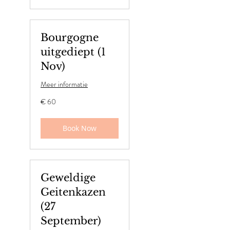
Bourgogne
uitgediept (1
Nov)
Meer informatie
60
€ 60
euro
Book Now
Geweldige
Geitenkazen
(27
September)