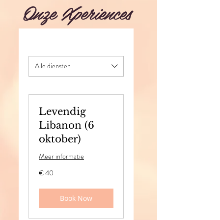
Onze Xperiences
Alle diensten
Levendig
Libanon (6
oktober)
Meer informatie
40
€ 40
euro
Book Now