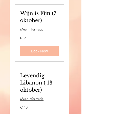
Wijn is Fijn (7
oktober)
Meer informatie
25
€ 25
euro
Book Now
Levendig
Libanon ( 13
oktober)
Meer informatie
40
€ 40
euro