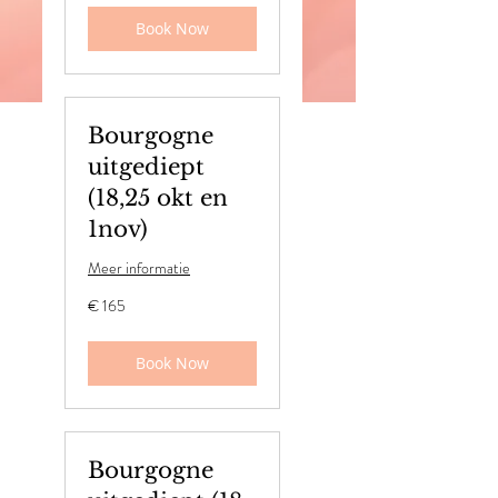
Book Now
Bourgogne
uitgediept
(18,25 okt en
1nov)
Meer informatie
165
€ 165
euro
Book Now
Bourgogne