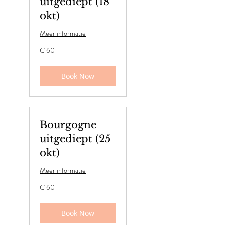
uitgediept (18
okt)
Meer informatie
60
€ 60
euro
Book Now
Bourgogne
uitgediept (25
okt)
Meer informatie
60
€ 60
euro
Book Now