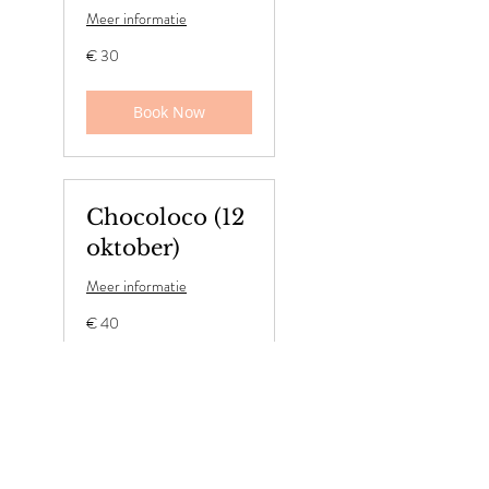
Meer informatie
30
€ 30
euro
Book Now
Chocoloco (12
oktober)
Meer informatie
40
€ 40
euro
Book Now
Gong Fu Cha,